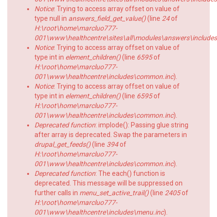
Notice
: Trying to access array offset on value of
type null in
answers_field_get_value()
(line
24
of
H:\root\home\marcluo777-
001\www\healthcentre\sites\all\modules\answers\includes\a
Notice
: Trying to access array offset on value of
type int in
element_children()
(line
6595
of
H:\root\home\marcluo777-
001\www\healthcentre\includes\common.inc
).
Notice
: Trying to access array offset on value of
type int in
element_children()
(line
6595
of
H:\root\home\marcluo777-
001\www\healthcentre\includes\common.inc
).
Deprecated function
: implode(): Passing glue string
after array is deprecated. Swap the parameters in
drupal_get_feeds()
(line
394
of
H:\root\home\marcluo777-
001\www\healthcentre\includes\common.inc
).
Deprecated function
: The each() function is
deprecated. This message will be suppressed on
further calls in
menu_set_active_trail()
(line
2405
of
H:\root\home\marcluo777-
001\www\healthcentre\includes\menu.inc
).