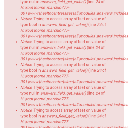
type null in
answers_field_get_value()
(line
24
of
H:\root\home\marcluo777-
001\www\healthcentre\sites\all\modules\answers\includes\a
Notice
: Trying to access array offset on value of
type bool in
answers_field_get_value()
(line
24
of
H:\root\home\marcluo777-
001\www\healthcentre\sites\all\modules\answers\includes\a
Notice
: Trying to access array offset on value of
type null in
answers_field_get_value()
(line
24
of
H:\root\home\marcluo777-
001\www\healthcentre\sites\all\modules\answers\includes\a
Notice
: Trying to access array offset on value of
type bool in
answers_field_get_value()
(line
24
of
H:\root\home\marcluo777-
001\www\healthcentre\sites\all\modules\answers\includes\a
Notice
: Trying to access array offset on value of
type null in
answers_field_get_value()
(line
24
of
H:\root\home\marcluo777-
001\www\healthcentre\sites\all\modules\answers\includes\a
Notice
: Trying to access array offset on value of
type bool in
answers_field_get_value()
(line
24
of
H:\root\home\marcluo777-
001\www\healthcentre\sites\all\modules\answers\includes\a