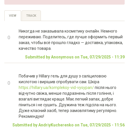
Primary
VIEW
(ACTIVE
TRACK
TAB)
tabs
Никогда не заказывала косметику онлайн. Немного
+1
0
переживаю. Поделитесь, где лучше оформить первый
заказ, чтобы всё прошло гладко — доставка, упаковка,
-1
качество товара.
Submitted by Anonymous on Tue, 07/29/2025 - 11:39
Побачив у Hillary гель для душу з саліциловою
+1
кислотою і вирішив спробувати сам. Шкіра
0
https://hillary.ua/kompleksy-vid-vysypan/
після нього
-1
відчутно свіжа, менше подразнень після гоління, і
взагалі виглядає краще. Має легкий запах, добре
піниться і не сушить. Дружина теж підсіла на нього.
Дуже класний засіб, тепер замовлятиму регулярно.
Рекомендую!
Submitted by AndriyKucherenko on Tue, 07/29/2025 - 11:56