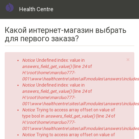
Health Centre
Skip
Какой интернет-магазин выбрать
to
main
для первого заказа?
content
×
Error
Notice
: Undefined index: value in
message
answers_field_get_value()
(line
24
of
H:\root\home\marcluo777-
001\www\healthcentre\sites\all\modules\answers\includes\a
Notice
: Undefined index: value in
answers_field_get_value()
(line
24
of
H:\root\home\marcluo777-
001\www\healthcentre\sites\all\modules\answers\includes\a
Notice
: Trying to access array offset on value of
type bool in
answers_field_get_value()
(line
24
of
H:\root\home\marcluo777-
001\www\healthcentre\sites\all\modules\answers\includes\a
Notice
: Trying to access array offset on value of