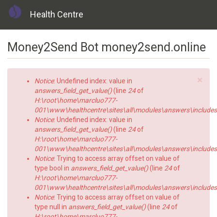
Health Centre
Skip
Money2Send Bot money2send.online
to
main
content
×
Error
Notice
: Undefined index: value in
message
answers_field_get_value()
(line
24
of
H:\root\home\marcluo777-
001\www\healthcentre\sites\all\modules\answers\includes\a
Notice
: Undefined index: value in
answers_field_get_value()
(line
24
of
H:\root\home\marcluo777-
001\www\healthcentre\sites\all\modules\answers\includes\a
Notice
: Trying to access array offset on value of
type bool in
answers_field_get_value()
(line
24
of
H:\root\home\marcluo777-
001\www\healthcentre\sites\all\modules\answers\includes\a
Notice
: Trying to access array offset on value of
type null in
answers_field_get_value()
(line
24
of
H:\root\home\marcluo777-