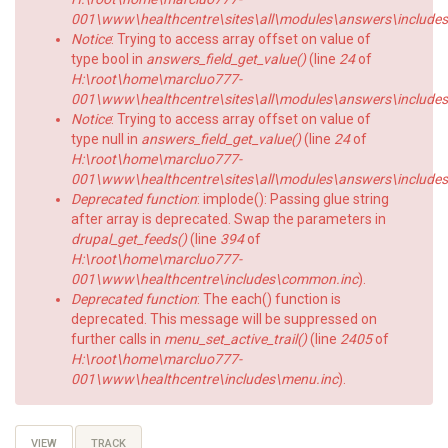
001\www\healthcentre\sites\all\modules\answers\includes\a
Notice
: Trying to access array offset on value of
type bool in
answers_field_get_value()
(line
24
of
H:\root\home\marcluo777-
001\www\healthcentre\sites\all\modules\answers\includes\a
Notice
: Trying to access array offset on value of
type null in
answers_field_get_value()
(line
24
of
H:\root\home\marcluo777-
001\www\healthcentre\sites\all\modules\answers\includes\a
Deprecated function
: implode(): Passing glue string
after array is deprecated. Swap the parameters in
drupal_get_feeds()
(line
394
of
H:\root\home\marcluo777-
001\www\healthcentre\includes\common.inc
).
Deprecated function
: The each() function is
deprecated. This message will be suppressed on
further calls in
menu_set_active_trail()
(line
2405
of
H:\root\home\marcluo777-
001\www\healthcentre\includes\menu.inc
).
Primary
VIEW
(ACTIVE
TRACK