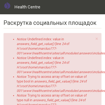
Health Centre
Skip
Раскрутка социальных площадок
to
main
content
×
Error
Notice
: Undefined index: value in
message
answers_field_get_value()
(line
24
of
H:\root\home\marcluo777-
001\www\healthcentre\sites\all\modules\answers\includes\a
Notice
: Undefined index: value in
answers_field_get_value()
(line
24
of
H:\root\home\marcluo777-
001\www\healthcentre\sites\all\modules\answers\includes\a
Notice
: Trying to access array offset on value of
type bool in
answers_field_get_value()
(line
24
of
H:\root\home\marcluo777-
001\www\healthcentre\sites\all\modules\answers\includes\a
Notice
: Trying to access array offset on value of
type null in
answers_field_get_value()
(line
24
of
H:\root\home\marcluo777-