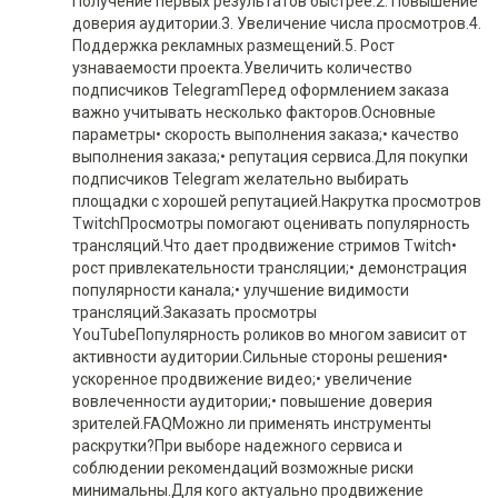
Получение первых результатов быстрее.2. Повышение
доверия аудитории.3. Увеличение числа просмотров.4.
Поддержка рекламных размещений.5. Рост
узнаваемости проекта.Увеличить количество
подписчиков TelegramПеред оформлением заказа
важно учитывать несколько факторов.Основные
параметры• скорость выполнения заказа;• качество
выполнения заказа;• репутация сервиса.Для покупки
подписчиков Telegram желательно выбирать
площадки с хорошей репутацией.Накрутка просмотров
TwitchПросмотры помогают оценивать популярность
трансляций.Что дает продвижение стримов Twitch•
рост привлекательности трансляции;• демонстрация
популярности канала;• улучшение видимости
трансляций.Заказать просмотры
YouTubeПопулярность роликов во многом зависит от
активности аудитории.Сильные стороны решения•
ускоренное продвижение видео;• увеличение
вовлеченности аудитории;• повышение доверия
зрителей.FAQМожно ли применять инструменты
раскрутки?При выборе надежного сервиса и
соблюдении рекомендаций возможные риски
минимальны.Для кого актуально продвижение