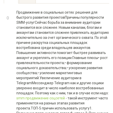
TAB)
tabs
Продвижение в социальных сетях: решения для
+1
0
быстрого развития проектовПричины популярности
SMM-услугСейчас борьба за внимание аудитории
-1
становится все сложнее. Новым каналам, блогам и
аккаунтам становится сложнее привлекать аудиторию
исключительно за счет органического охвата. По этой
причине раскрутка социальных площадок
востребована среди владельцев аккаунтов.
Повышение активности помогает быстрее развивать
аккаунт и укреплять его позиции.Главные плюсы• рост
привлекательности проекта;• формирование
социального доказательства;• ускорение развития
сообщества;• усиление маркетинговых
мероприятий.Увеличение аудитории в
TelegramМессенджер Telegram как и другие социки
уверенно входит в число наиболее востребованных
площадок. Поэтому как с ним, так и в случае если надо:
smm продвижение соцсетей
- такой инструмент часто
применяется на разных этапах развития
проекта.ТОП-5 причин использовать услугу1.