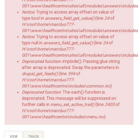
001\www\healthcentre\sites\all\modules\answers\includes\a
Notice
: Trying to access array offset on value of
type bool in
answers_field_get_value()
(line
24
of
H:\root\home\marcluo777-
001\www\healthcentre\sites\all\modules\answers\includes\a
Notice
: Trying to access array offset on value of
type null in
answers_field_get_value()
(line
24
of
H:\root\home\marcluo777-
001\www\healthcentre\sites\all\modules\answers\includes\a
Deprecated function
: implode(): Passing glue string
after array is deprecated. Swap the parameters in
drupal_get_feeds()
(line
394
of
H:\root\home\marcluo777-
001\www\healthcentre\includes\common.inc
).
Deprecated function
: The each() function is
deprecated. This message will be suppressed on
further calls in
menu_set_active_trail()
(line
2405
of
H:\root\home\marcluo777-
001\www\healthcentre\includes\menu.inc
).
Primary
VIEW
(ACTIVE
TRACK